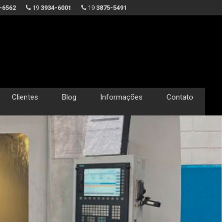
-6562
19
3934-6001
19
3875-5491
Clientes
Blog
Informações
Contato