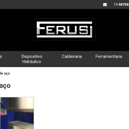
19
98758
s
Dispositivo
Caldeiraria
Ferramentaria
Hidráulico
de aço
 aço