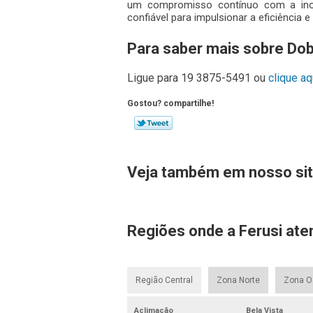
um compromisso contínuo com a inov
confiável para impulsionar a eficiência
Para saber mais sobre Dob
Ligue para
19 3875-5491
ou
clique aq
Gostou? compartilhe!
Veja também em nosso sit
Regiões onde a Ferusi ate
Região Central
Zona Norte
Zona O
Aclimação
Bela Vista