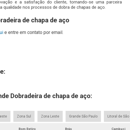
ação e a satisfação do cliente, tornando-se uma parceira
 e a qualidade nos processos de dobra de chapas de aço.
radeira de chapa de aço
ui
e entre em contato por email.
e:
nde Dobradeira de chapa de aço:
este
Zona Sul
Zona Leste
Grande São Paulo
Litoral de São
Bom Retiro
Brás
Cambuci