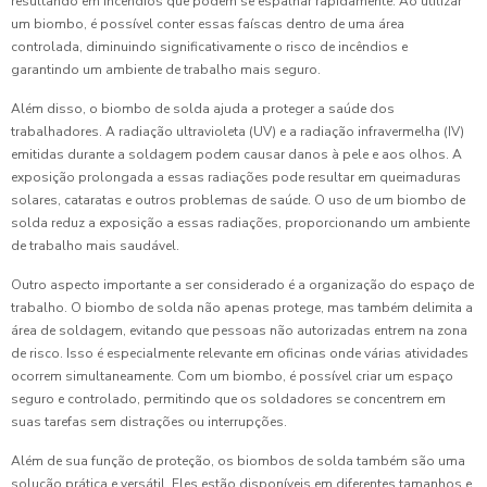
resultando em incêndios que podem se espalhar rapidamente. Ao utilizar
um biombo, é possível conter essas faíscas dentro de uma área
controlada, diminuindo significativamente o risco de incêndios e
garantindo um ambiente de trabalho mais seguro.
Além disso, o biombo de solda ajuda a proteger a saúde dos
trabalhadores. A radiação ultravioleta (UV) e a radiação infravermelha (IV)
emitidas durante a soldagem podem causar danos à pele e aos olhos. A
exposição prolongada a essas radiações pode resultar em queimaduras
solares, cataratas e outros problemas de saúde. O uso de um biombo de
solda reduz a exposição a essas radiações, proporcionando um ambiente
de trabalho mais saudável.
Outro aspecto importante a ser considerado é a organização do espaço de
trabalho. O biombo de solda não apenas protege, mas também delimita a
área de soldagem, evitando que pessoas não autorizadas entrem na zona
de risco. Isso é especialmente relevante em oficinas onde várias atividades
ocorrem simultaneamente. Com um biombo, é possível criar um espaço
seguro e controlado, permitindo que os soldadores se concentrem em
suas tarefas sem distrações ou interrupções.
Além de sua função de proteção, os biombos de solda também são uma
solução prática e versátil. Eles estão disponíveis em diferentes tamanhos e