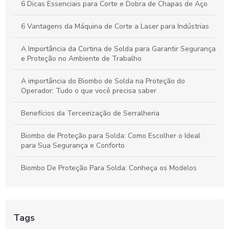
6 Dicas Essenciais para Corte e Dobra de Chapas de Aço
Corte e Dobra de Chapas de Aço: Estratégias Essenciais para
Projetos de Sucesso
6 Vantagens da Máquina de Corte a Laser para Indústrias
A Importância da Cortina de Solda para Garantir Segurança
e Proteção no Ambiente de Trabalho
A importância do Biombo de Solda na Proteção do
Operador: Tudo o que você precisa saber
Benefícios da Terceirização de Serralheria
Biombo de Proteção para Solda: Como Escolher o Ideal
para Sua Segurança e Conforto
Biombo De Proteção Para Solda: Conheça os Modelos
Biombo de Proteção para Solda: Segurança e Eficiência em
Ambientes de Trabalho
Tags
Biombo de Proteção para Solda: Segurança e Praticidade