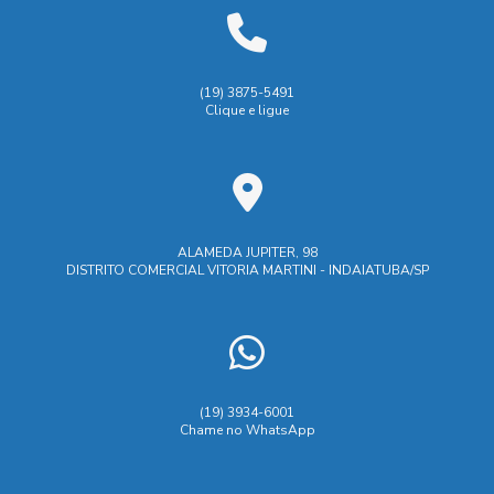
Fabricação de peças usinadas
Biombo de solda: tudo que você precisa saber para
escolher o ideal
Fábrica de carrinhos de carga
Biombo de Soldagem é Essencial para Segurança e
Fábrica de carrinhos de transporte
Industrial
Indústria
(19) 3875-5491
Eficiência na Indústria
Clique e ligue
Indústrias de ferramentaria
Biombo de Soldagem: Como Escolher o Ideal para
Manutenção industrial e caldeiraria
Segurança e Eficiência na Sua Oficina
Maquina de corte laser aço
Máquina de corte laser
Biombo de soldagem: como escolher o ideal para sua
segurança e eficiência
M谩quina de corte laser
ALAMEDA JUPITER, 98
DISTRITO COMERCIAL VITORIA MARTINI - INDAIATUBA/SP
Prestação de serviços de ferramentaria
Biombo de Soldagem: Proteção e Segurança
Prestação de serviços de usinagem
Biombo de Soldagem: Proteja Sua Equipe com Segurança e
Eficácia
Prestação serviços usinagem
Serviço de corte e dobra de chapas
Serviço de solda
Biombos de Solda: Essencial para Segurança e Eficiência
(19) 3934-6001
em Processos de Soldagem
Chame no WhatsApp
Serviço de solda em aço
Serviço de usinagem
Biombos de Solda: Guia Completo para Melhorar a
Serviço dobra chapa aço industrial
Serviços de caldeiraria