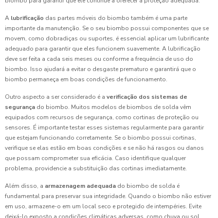
biombo para garantir que ele continue a oferecer a proteção adequada.
A
lubrificação
das partes móveis do biombo também é uma parte
importante da manutenção. Se o seu biombo possui componentes que se
movem, como dobradiças ou suportes, é essencial aplicar um lubrificante
adequado para garantir que eles funcionem suavemente. A lubrificação
deve ser feita a cada seis meses ou conforme a frequência de uso do
biombo. Isso ajudará a evitar o desgaste prematuro e garantirá que o
biombo permaneça em boas condições de funcionamento.
Outro aspecto a ser considerado é a
verificação dos sistemas de
segurança
do biombo. Muitos modelos de biombos de solda vêm
equipados com recursos de segurança, como cortinas de proteção ou
sensores. É importante testar esses sistemas regularmente para garantir
que estejam funcionando corretamente. Se o biombo possui cortinas,
verifique se elas estão em boas condições e se não há rasgos ou danos
que possam comprometer sua eficácia. Caso identifique qualquer
problema, providencie a substituição das cortinas imediatamente.
Além disso, a
armazenagem adequada
do biombo de solda é
fundamental para preservar sua integridade. Quando o biombo não estiver
em uso, armazene-o em um local seco e protegido de intempéries. Evite
deixá-lo exposto a condições climáticas adversas, como chuva ou sol