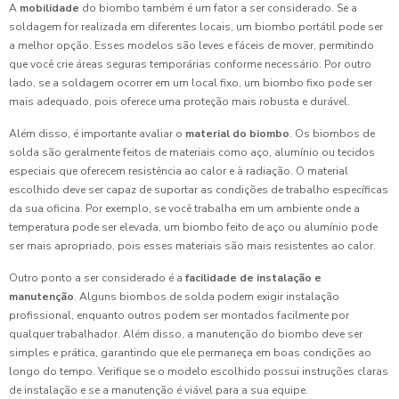
A
mobilidade
do biombo também é um fator a ser considerado. Se a
soldagem for realizada em diferentes locais, um biombo portátil pode ser
a melhor opção. Esses modelos são leves e fáceis de mover, permitindo
que você crie áreas seguras temporárias conforme necessário. Por outro
lado, se a soldagem ocorrer em um local fixo, um biombo fixo pode ser
mais adequado, pois oferece uma proteção mais robusta e durável.
Além disso, é importante avaliar o
material do biombo
. Os biombos de
solda são geralmente feitos de materiais como aço, alumínio ou tecidos
especiais que oferecem resistência ao calor e à radiação. O material
escolhido deve ser capaz de suportar as condições de trabalho específicas
da sua oficina. Por exemplo, se você trabalha em um ambiente onde a
temperatura pode ser elevada, um biombo feito de aço ou alumínio pode
ser mais apropriado, pois esses materiais são mais resistentes ao calor.
Outro ponto a ser considerado é a
facilidade de instalação e
manutenção
. Alguns biombos de solda podem exigir instalação
profissional, enquanto outros podem ser montados facilmente por
qualquer trabalhador. Além disso, a manutenção do biombo deve ser
simples e prática, garantindo que ele permaneça em boas condições ao
longo do tempo. Verifique se o modelo escolhido possui instruções claras
de instalação e se a manutenção é viável para a sua equipe.