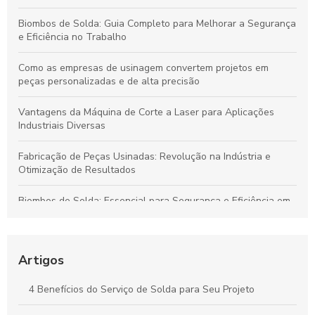
Biombos de Solda: Guia Completo para Melhorar a Segurança
e Eficiência no Trabalho
Como as empresas de usinagem convertem projetos em
peças personalizadas e de alta precisão
Vantagens da Máquina de Corte a Laser para Aplicações
Industriais Diversas
Fabricação de Peças Usinadas: Revolução na Indústria e
Otimização de Resultados
Biombos de Solda: Essencial para Segurança e Eficiência em
Processos de Soldagem
Corte e Dobra de Chapas de Aço: Técnicas Essenciais para
Otimizar Seus Projetos
Artigos
Guia Essencial de Corte e Dobra de Chapas de Aço para
4 Benefícios do Serviço de Solda para Seu Projeto
Potencializar Seus Projetos Industriais