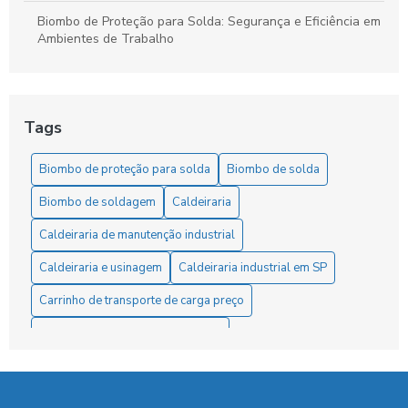
Biombo de Proteção para Solda: Segurança e Eficiência em
Ambientes de Trabalho
Biombo de Proteção para Solda: Segurança e Praticidade
Biombo de Proteção para Solda: Segurança e Praticidade
Tags
no Trabalho
Biombo de proteção para solda
Biombo de solda
Biombo de Proteção para Solda: Segurança em Primeiro
Lugar
Biombo de soldagem
Caldeiraria
Biombo de Proteção para Solda: Segurança Essencial
Caldeiraria de manutenção industrial
Caldeiraria e usinagem
Caldeiraria industrial em SP
Biombo de solda essencial para proteção e segurança no
trabalho
Carrinho de transporte de carga preço
Biombo de solda: como escolher o ideal para sua oficina
Carrinho para transporte de carga
Corte e dobra de chapas de aço
Cortina de solda
Biombo de solda: como escolher o ideal para sua oficina e
garantir segurança e eficiência
Cortina proteção para solda