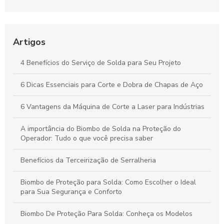
e funcionais a partir de projetos técnicos
Fabricação de Peças Usinadas: Impactos Essenciais para a
Eficiência da Sua Indústria
Artigos
Como Escolher o Biombo de Solda Ideal para Garantir
4 Benefícios do Serviço de Solda para Seu Projeto
Proteção e Eficiência no Trabalho
6 Dicas Essenciais para Corte e Dobra de Chapas de Aço
Biombos de Solda: Como Selecionar a Melhor Opção para
Projetos de Soldagem Seguros e Eficazes
6 Vantagens da Máquina de Corte a Laser para Indústrias
A importância do Biombo de Solda na Proteção do
Operador: Tudo o que você precisa saber
Benefícios da Terceirização de Serralheria
Biombo de Proteção para Solda: Como Escolher o Ideal
para Sua Segurança e Conforto
Biombo De Proteção Para Solda: Conheça os Modelos