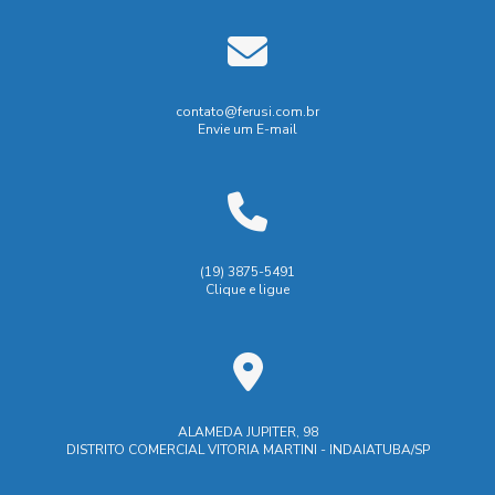
Biombo de Solda: Dicas Essenciais para Escolher a
Dispositivos hidráulicos para usinagem
Proteção Ideal no Seu Projeto de Soldagem
Empresa especializada em solda
Biombo de Solda: Garanta Segurança e Eficiência no Seu
Empresa que faz usinagem
contato@ferusi.com.br
Espaço de Trabalho
Envie um E-mail
Empresas de soldagem industrial
Empresas de usinagem
Biombo de Solda: Proteção e Segurança para o Trabalho
Empresas de usinagem em SP
Biombo de solda: proteção eficiente para áreas de trabalho
Fabrica莽茫o de pe莽as usinadas
Biombo de solda: tudo que você precisa saber para
Fábrica de carrinhos de carga
(19) 3875-5491
escolher o ideal
Clique e ligue
Fábrica de carrinhos de transporte
Industrial
Indústria
Biombo de Soldagem é Essencial para Segurança e
Indústrias de ferramentaria
Eficiência na Indústria
Manutenção industrial e caldeiraria
Biombo de Soldagem: Como Escolher o Ideal para
Segurança e Eficiência na Sua Oficina
Maquina de corte laser aço
Máquina de corte laser
ALAMEDA JUPITER, 98
DISTRITO COMERCIAL VITORIA MARTINI - INDAIATUBA/SP
Prestação de serviços de ferramentaria
Biombo de soldagem: como escolher o ideal para sua
segurança e eficiência