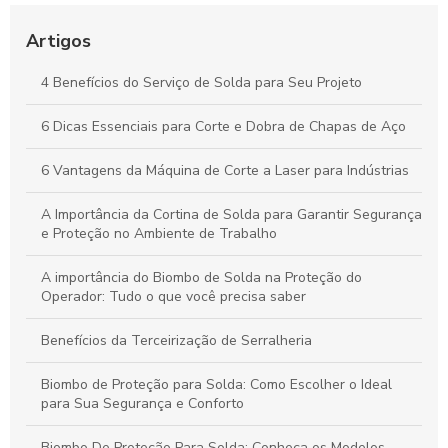
Corte e Dobra de Chapas de Aço: Técnicas Essenciais para
Otimizar Seus Projetos
Artigos
Guia Essencial de Corte e Dobra de Chapas de Aço para
4 Benefícios do Serviço de Solda para Seu Projeto
Potencializar Seus Projetos Industriais
6 Dicas Essenciais para Corte e Dobra de Chapas de Aço
Corte e Dobra de Chapas de Aço: Estratégias Essenciais para
Projetos de Sucesso
6 Vantagens da Máquina de Corte a Laser para Indústrias
A Importância da Cortina de Solda para Garantir Segurança
e Proteção no Ambiente de Trabalho
A importância do Biombo de Solda na Proteção do
Operador: Tudo o que você precisa saber
Benefícios da Terceirização de Serralheria
Biombo de Proteção para Solda: Como Escolher o Ideal
para Sua Segurança e Conforto
Biombo De Proteção Para Solda: Conheça os Modelos