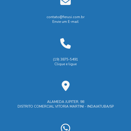
Empresa que faz usinagem
Biombo de Solda: Proteção e Segurança para o Trabalho
Empresas de soldagem industrial
Empresas de usinagem
contato@ferusi.com.br
Envie um E-mail
Biombo de solda: proteção eficiente para áreas de trabalho
Empresas de usinagem em SP
Fabricação de peças usinadas
Biombo de solda: tudo que você precisa saber para
escolher o ideal
Fábrica de carrinhos de carga
Biombo de Soldagem é Essencial para Segurança e
Fábrica de carrinhos de transporte
Industrial
Indústria
(19) 3875-5491
Eficiência na Indústria
Clique e ligue
Indústrias de ferramentaria
Biombo de Soldagem: Como Escolher o Ideal para
Manutenção industrial e caldeiraria
Segurança e Eficiência na Sua Oficina
Maquina de corte laser aço
Máquina de corte laser
Biombo de soldagem: como escolher o ideal para sua
segurança e eficiência
M谩quina de corte laser
ALAMEDA JUPITER, 98
DISTRITO COMERCIAL VITORIA MARTINI - INDAIATUBA/SP
Prestação de serviços de ferramentaria
Biombo de Soldagem: Proteção e Segurança
Prestação de serviços de usinagem
Biombo de Soldagem: Proteja Sua Equipe com Segurança e
Eficácia