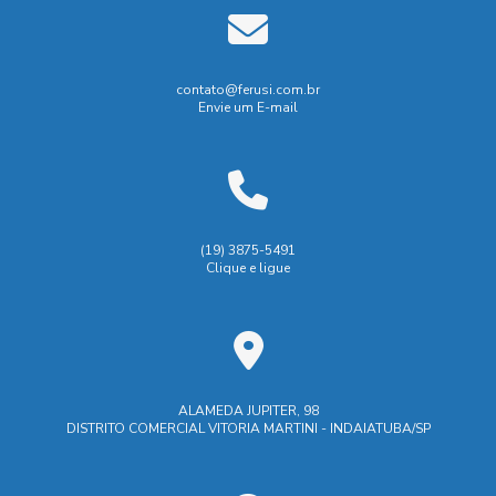
Biombo de solda: como escolher o ideal para sua oficina e
Empresa especializada em solda
garantir segurança e eficiência
Empresa que faz usinagem
Biombo de Solda: Proteção e Segurança para o Trabalho
Empresas de soldagem industrial
Empresas de usinagem
contato@ferusi.com.br
Envie um E-mail
Biombo de solda: proteção eficiente para áreas de trabalho
Empresas de usinagem em SP
Fabricação de peças usinadas
Biombo de solda: tudo que você precisa saber para
escolher o ideal
Fábrica de carrinhos de carga
Biombo de Soldagem é Essencial para Segurança e
Fábrica de carrinhos de transporte
Industrial
Indústria
(19) 3875-5491
Eficiência na Indústria
Clique e ligue
Indústrias de ferramentaria
Biombo de Soldagem: Como Escolher o Ideal para
Manutenção industrial e caldeiraria
Segurança e Eficiência na Sua Oficina
Maquina de corte laser aço
Máquina de corte laser
Biombo de soldagem: como escolher o ideal para sua
segurança e eficiência
M谩quina de corte laser
ALAMEDA JUPITER, 98
DISTRITO COMERCIAL VITORIA MARTINI - INDAIATUBA/SP
Prestação de serviços de ferramentaria
Biombo de Soldagem: Proteção e Segurança
Prestação de serviços de usinagem