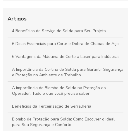
Corte e Dobra de Chapas de Aço: Técnicas Essenciais para
Otimizar Seus Projetos
Artigos
Guia Essencial de Corte e Dobra de Chapas de Aço para
4 Benefícios do Serviço de Solda para Seu Projeto
Potencializar Seus Projetos Industriais
6 Dicas Essenciais para Corte e Dobra de Chapas de Aço
Corte e Dobra de Chapas de Aço: Estratégias Essenciais para
Projetos de Sucesso
6 Vantagens da Máquina de Corte a Laser para Indústrias
A Importância da Cortina de Solda para Garantir Segurança
e Proteção no Ambiente de Trabalho
A importância do Biombo de Solda na Proteção do
Operador: Tudo o que você precisa saber
Benefícios da Terceirização de Serralheria
Biombo de Proteção para Solda: Como Escolher o Ideal
para Sua Segurança e Conforto