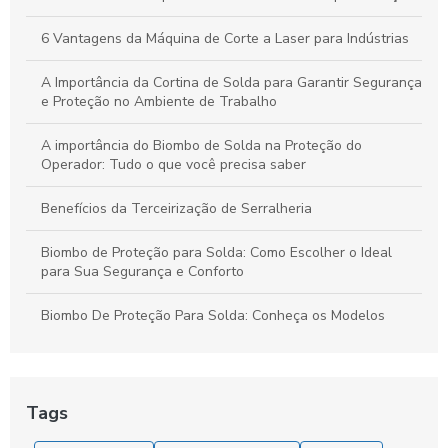
Corte e Dobra de Chapas de Aço: Estratégias Essenciais para
Projetos de Sucesso
6 Vantagens da Máquina de Corte a Laser para Indústrias
A Importância da Cortina de Solda para Garantir Segurança
e Proteção no Ambiente de Trabalho
A importância do Biombo de Solda na Proteção do
Operador: Tudo o que você precisa saber
Benefícios da Terceirização de Serralheria
Biombo de Proteção para Solda: Como Escolher o Ideal
para Sua Segurança e Conforto
Biombo De Proteção Para Solda: Conheça os Modelos
Biombo de Proteção para Solda: Segurança e Eficiência em
Ambientes de Trabalho
Tags
Biombo de Proteção para Solda: Segurança e Praticidade