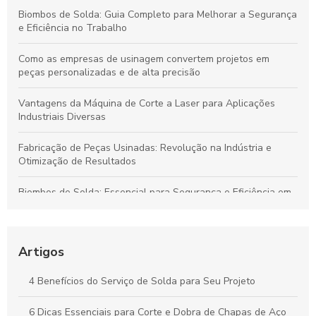
Biombos de Solda: Guia Completo para Melhorar a Segurança
e Eficiência no Trabalho
Como as empresas de usinagem convertem projetos em
peças personalizadas e de alta precisão
Vantagens da Máquina de Corte a Laser para Aplicações
Industriais Diversas
Fabricação de Peças Usinadas: Revolução na Indústria e
Otimização de Resultados
Biombos de Solda: Essencial para Segurança e Eficiência em
Processos de Soldagem
Corte e Dobra de Chapas de Aço: Técnicas Essenciais para
Otimizar Seus Projetos
Artigos
Guia Essencial de Corte e Dobra de Chapas de Aço para
4 Benefícios do Serviço de Solda para Seu Projeto
Potencializar Seus Projetos Industriais
6 Dicas Essenciais para Corte e Dobra de Chapas de Aço