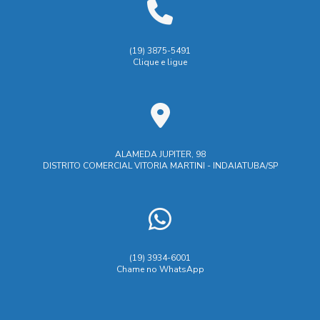
escolher o ideal
Fábrica de carrinhos de carga
Biombo de Soldagem é Essencial para Segurança e
Fábrica de carrinhos de transporte
Industrial
Indústria
(19) 3875-5491
Eficiência na Indústria
Clique e ligue
Indústrias de ferramentaria
Biombo de Soldagem: Como Escolher o Ideal para
Manutenção industrial e caldeiraria
Segurança e Eficiência na Sua Oficina
Maquina de corte laser aço
Máquina de corte laser
Biombo de soldagem: como escolher o ideal para sua
segurança e eficiência
M谩quina de corte laser
ALAMEDA JUPITER, 98
DISTRITO COMERCIAL VITORIA MARTINI - INDAIATUBA/SP
Prestação de serviços de ferramentaria
Biombo de Soldagem: Proteção e Segurança
Prestação de serviços de usinagem
Biombo de Soldagem: Proteja Sua Equipe com Segurança e
Eficácia
Prestação serviços usinagem
Serviço de corte e dobra de chapas
Serviço de solda
Biombos de Solda: Essencial para Segurança e Eficiência
(19) 3934-6001
em Processos de Soldagem
Chame no WhatsApp
Serviço de solda em aço
Serviço de usinagem
Biombos de Solda: Guia Completo para Melhorar a
Serviço dobra chapa aço industrial
Serviços de caldeiraria
Segurança e Eficiência no Trabalho