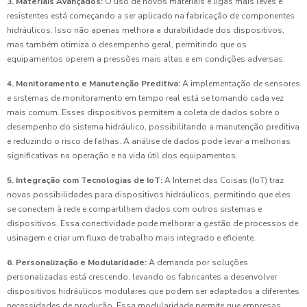
3. Materiais Avançados:
O uso de novos materiais e ligas mais leves e
resistentes está começando a ser aplicado na fabricação de componentes
hidráulicos. Isso não apenas melhora a durabilidade dos dispositivos,
mas também otimiza o desempenho geral, permitindo que os
equipamentos operem a pressões mais altas e em condições adversas.
4. Monitoramento e Manutenção Preditiva:
A implementação de sensores
e sistemas de monitoramento em tempo real está se tornando cada vez
mais comum. Esses dispositivos permitem a coleta de dados sobre o
desempenho do sistema hidráulico, possibilitando a manutenção preditiva
e reduzindo o risco de falhas. A análise de dados pode levar a melhorias
significativas na operação e na vida útil dos equipamentos.
5. Integração com Tecnologias de IoT:
A Internet das Coisas (IoT) traz
novas possibilidades para dispositivos hidráulicos, permitindo que eles
se conectem à rede e compartilhem dados com outros sistemas e
dispositivos. Essa conectividade pode melhorar a gestão de processos de
usinagem e criar um fluxo de trabalho mais integrado e eficiente.
6. Personalização e Modularidade:
A demanda por soluções
personalizadas está crescendo, levando os fabricantes a desenvolver
dispositivos hidráulicos modulares que podem ser adaptados a diferentes
necessidades de produção. Essa modularidade permite que empresas