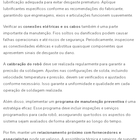
lubrificação adequada para evitar desgaste prematuro. Aplique
lubrificantes específicos conforme as recomendações do fabricante,
garantindo que engrenagens, eixos e articulações funcionem suavemente.
Verificar as
conexões elétricas e os cabos
também é uma parte
importante da manutenção. Fios soltos ou danificados podem causar
falhas operacionais e até riscos de segurança. Periodicamente, inspecione
as conectividades elétricas e substitua quaisquer componentes que
apresentem sinais de desgaste ou dano.
A
calibração do robô
deve ser realizada regularmente para garantir a
precisão da soldagem. Ajustes nas configurações de solda, incluindo
velocidade, temperatura e pressão, devem ser verificados e ajustados
conforme necessário. Isso garante a uniformidade e qualidade em cada
operação de soldagem realizada.
Além disso, implementar um
programa de manutenção preventiva
é uma
estratégia eficaz. Esse programa deve incluir inspeções e serviços
programados para cada robô, assegurando que todos os aspectos do
sistema sejam avaliados de forma abrangente ao longo do tempo.
Por fim, manter um
relacionamento próximo com fornecedores e
especialistas
pode ser valioso. A assistência técnica e serviços de suporte