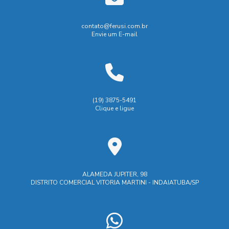
Empresa que faz usinagem
Biombo de Solda: Proteção e Segurança para o Trabalho
Empresas de soldagem industrial
Empresas de usinagem
contato@ferusi.com.br
Envie um E-mail
Biombo de solda: proteção eficiente para áreas de trabalho
Empresas de usinagem em SP
Fabricação de peças usinadas
Biombo de solda: tudo que você precisa saber para
escolher o ideal
Fábrica de carrinhos de carga
Biombo de Soldagem é Essencial para Segurança e
Fábrica de carrinhos de transporte
Industrial
Indústria
(19) 3875-5491
Eficiência na Indústria
Clique e ligue
Indústrias de ferramentaria
Biombo de Soldagem: Como Escolher o Ideal para
Manutenção industrial e caldeiraria
Segurança e Eficiência na Sua Oficina
Maquina de corte laser aço
Máquina de corte laser
Biombo de soldagem: como escolher o ideal para sua
segurança e eficiência
M谩quina de corte laser
ALAMEDA JUPITER, 98
DISTRITO COMERCIAL VITORIA MARTINI - INDAIATUBA/SP
Prestação de serviços de ferramentaria
Biombo de Soldagem: Proteção e Segurança
Prestação de serviços de usinagem
Biombo de Soldagem: Proteja Sua Equipe com Segurança e
Eficácia
Prestação serviços usinagem