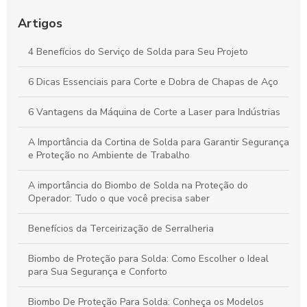
Corte e Dobra de Chapas de Aço: Técnicas Essenciais para
Otimizar Seus Projetos
Artigos
Guia Essencial de Corte e Dobra de Chapas de Aço para
4 Benefícios do Serviço de Solda para Seu Projeto
Potencializar Seus Projetos Industriais
6 Dicas Essenciais para Corte e Dobra de Chapas de Aço
Corte e Dobra de Chapas de Aço: Estratégias Essenciais para
Projetos de Sucesso
6 Vantagens da Máquina de Corte a Laser para Indústrias
A Importância da Cortina de Solda para Garantir Segurança
e Proteção no Ambiente de Trabalho
A importância do Biombo de Solda na Proteção do
Operador: Tudo o que você precisa saber
Benefícios da Terceirização de Serralheria
Biombo de Proteção para Solda: Como Escolher o Ideal
para Sua Segurança e Conforto
Biombo De Proteção Para Solda: Conheça os Modelos