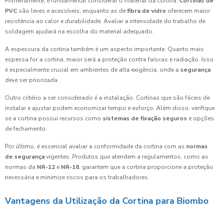
Primeiramente, é fundamental considerar o material da cortina.
Cortinas de
PVC
são leves e acessíveis, enquanto as de
fibra de vidro
oferecem maior
resistência ao calor e durabilidade. Avaliar a intensidade do trabalho de
soldagem ajudará na escolha do material adequado.
A espessura da cortina também é um aspecto importante. Quanto mais
espessa for a cortina, maior será a proteção contra faíscas e radiação. Isso
é especialmente crucial em ambientes de alta exigência, onde a
segurança
deve ser priorizada.
Outro critério a ser considerado é a instalação. Cortinas que são fáceis de
instalar e ajustar podem economizar tempo e esforço. Além disso, verifique
se a cortina possui recursos como
sistemas de fixação seguros
e opções
de fechamento.
Por último, é essencial avaliar a conformidade da cortina com as
normas
de segurança
vigentes. Produtos que atendem a regulamentos, como as
normas da
NR-12
e
NR-18
, garantem que a cortina proporcione a proteção
necessária e minimize riscos para os trabalhadores.
Vantagens da Utilização da Cortina para Biombo