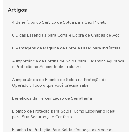
Corte e Dobra de Chapas de Aço: Técnicas Essenciais para
Otimizar Seus Projetos
Artigos
Guia Essencial de Corte e Dobra de Chapas de Aço para
4 Benefícios do Serviço de Solda para Seu Projeto
Potencializar Seus Projetos Industriais
6 Dicas Essenciais para Corte e Dobra de Chapas de Aço
Corte e Dobra de Chapas de Aço: Estratégias Essenciais para
Projetos de Sucesso
6 Vantagens da Máquina de Corte a Laser para Indústrias
A Importância da Cortina de Solda para Garantir Segurança
e Proteção no Ambiente de Trabalho
A importância do Biombo de Solda na Proteção do
Operador: Tudo o que você precisa saber
Benefícios da Terceirização de Serralheria
Biombo de Proteção para Solda: Como Escolher o Ideal
para Sua Segurança e Conforto
Biombo De Proteção Para Solda: Conheça os Modelos