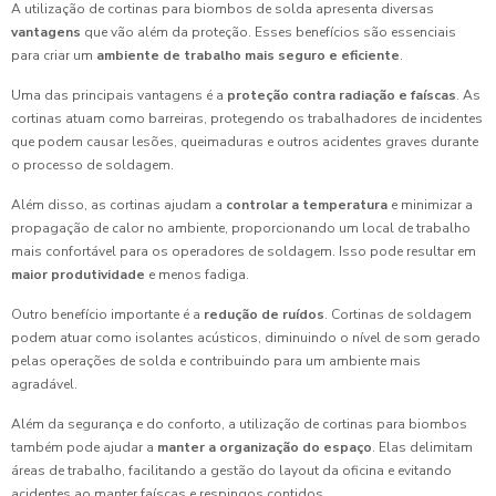
A utilização de cortinas para biombos de solda apresenta diversas
vantagens
que vão além da proteção. Esses benefícios são essenciais
para criar um
ambiente de trabalho mais seguro e eficiente
.
Uma das principais vantagens é a
proteção contra radiação e faíscas
. As
cortinas atuam como barreiras, protegendo os trabalhadores de incidentes
que podem causar lesões, queimaduras e outros acidentes graves durante
o processo de soldagem.
Além disso, as cortinas ajudam a
controlar a temperatura
e minimizar a
propagação de calor no ambiente, proporcionando um local de trabalho
mais confortável para os operadores de soldagem. Isso pode resultar em
maior produtividade
e menos fadiga.
Outro benefício importante é a
redução de ruídos
. Cortinas de soldagem
podem atuar como isolantes acústicos, diminuindo o nível de som gerado
pelas operações de solda e contribuindo para um ambiente mais
agradável.
Além da segurança e do conforto, a utilização de cortinas para biombos
também pode ajudar a
manter a organização do espaço
. Elas delimitam
áreas de trabalho, facilitando a gestão do layout da oficina e evitando
acidentes ao manter faíscas e respingos contidos.