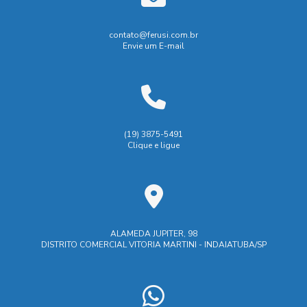
Empresa que faz usinagem
Biombo de Solda: Proteção e Segurança para o Trabalho
Empresas de soldagem industrial
Empresas de usinagem
contato@ferusi.com.br
Envie um E-mail
Biombo de solda: proteção eficiente para áreas de trabalho
Empresas de usinagem em SP
Fabricação de peças usinadas
Biombo de solda: tudo que você precisa saber para
escolher o ideal
Fábrica de carrinhos de carga
Biombo de Soldagem é Essencial para Segurança e
Fábrica de carrinhos de transporte
Industrial
Indústria
(19) 3875-5491
Eficiência na Indústria
Clique e ligue
Indústrias de ferramentaria
Biombo de Soldagem: Como Escolher o Ideal para
Manutenção industrial e caldeiraria
Segurança e Eficiência na Sua Oficina
Maquina de corte laser aço
Máquina de corte laser
Biombo de soldagem: como escolher o ideal para sua
segurança e eficiência
M谩quina de corte laser
ALAMEDA JUPITER, 98
DISTRITO COMERCIAL VITORIA MARTINI - INDAIATUBA/SP
Prestação de serviços de ferramentaria
Biombo de Soldagem: Proteção e Segurança
Prestação de serviços de usinagem
Biombo de Soldagem: Proteja Sua Equipe com Segurança e
Eficácia
Prestação serviços usinagem