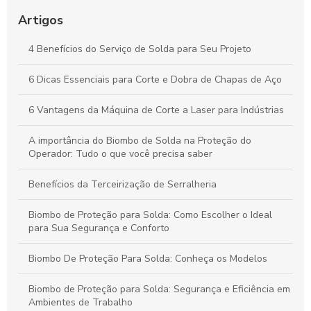
Fabricação de Peças Usinadas: Impactos Essenciais para a
Eficiência da Sua Indústria
Artigos
Como Escolher o Biombo de Solda Ideal para Garantir
4 Benefícios do Serviço de Solda para Seu Projeto
Proteção e Eficiência no Trabalho
6 Dicas Essenciais para Corte e Dobra de Chapas de Aço
Biombos de Solda: Como Selecionar a Melhor Opção para
Projetos de Soldagem Seguros e Eficazes
6 Vantagens da Máquina de Corte a Laser para Indústrias
A importância do Biombo de Solda na Proteção do
Operador: Tudo o que você precisa saber
Benefícios da Terceirização de Serralheria
Biombo de Proteção para Solda: Como Escolher o Ideal
para Sua Segurança e Conforto
Biombo De Proteção Para Solda: Conheça os Modelos
Biombo de Proteção para Solda: Segurança e Eficiência em
Ambientes de Trabalho