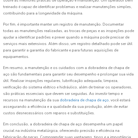
sobre as melhores práticas de operação e manutenção. Um operador bem
treinado é capaz de identificar problemas e realizar manutenções simples,
contribuindo para a longevidade da máquina.
Por fim, é importante manter um registro de manutenção. Documentar
todas as manutenções realizadas, as trocas de peças e as inspeções pode
ajudar a identificar padrões e prever quando a máquina pode precisar de
serviços mais extensivos. Além disso, um registro detalhado pode ser útil
para garantir a garantia do fabricante e para futuras aquisições de
equipamentos.
Em resumo, a manutenção e os cuidados com a dobradeira de chapa de
aço são fundamentais para garantir seu desempenho e prolongar sua vida
útil. Realizar inspeções regulares, lubrificação adequada, limpeza,
verificação do sistema elétrico e hidráulico, além de treinar os operadores,
são práticas essenciais que devem ser seguidas. Ao investir tempo e
recursos na manutenção da sua
dobradeira de chapa de aço
, você estará
assegurando a eficiência e a qualidade da sua produção, além de evitar
custos desnecessários com reparos e substituições.
Em conclusão, a dobradeira de chapa de aço desempenha um papel
crucial na indústria metalúrgica, oferecendo precisão e eficiência na
fabricação de peças. Compreender suas vantagens, tipos e a importância