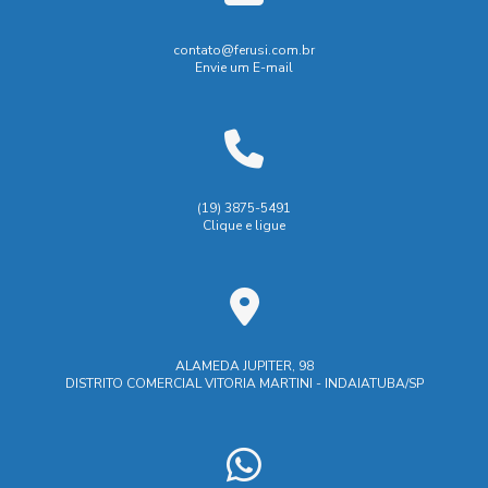
Empresa especializada em solda
Biombo de Solda: Garanta Segurança e Eficiência no Seu
Empresa que faz usinagem
contato@ferusi.com.br
Espaço de Trabalho
Envie um E-mail
Empresas de soldagem industrial
Empresas de usinagem
Biombo de Solda: Proteção e Segurança para o Trabalho
Empresas de usinagem em SP
Biombo de solda: proteção eficiente para áreas de trabalho
Fabrica莽茫o de pe莽as usinadas
Biombo de solda: tudo que você precisa saber para
Fábrica de carrinhos de carga
(19) 3875-5491
escolher o ideal
Clique e ligue
Fábrica de carrinhos de transporte
Industrial
Indústria
Biombo de Soldagem é Essencial para Segurança e
Indústrias de ferramentaria
Eficiência na Indústria
Manutenção industrial e caldeiraria
Biombo de Soldagem: Como Escolher o Ideal para
Segurança e Eficiência na Sua Oficina
Maquina de corte laser aço
Máquina de corte laser
ALAMEDA JUPITER, 98
DISTRITO COMERCIAL VITORIA MARTINI - INDAIATUBA/SP
Prestação de serviços de ferramentaria
Biombo de soldagem: como escolher o ideal para sua
segurança e eficiência
Prestação de serviços de usinagem
Biombo de Soldagem: Proteção e Segurança
Prestação serviços usinagem