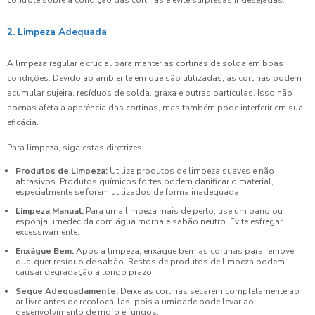
controle sobre a condição das cortinas e evite surpresas indesejadas.
2. Limpeza Adequada
A limpeza regular é crucial para manter as cortinas de solda em boas
condições. Devido ao ambiente em que são utilizadas, as cortinas podem
acumular sujeira, resíduos de solda, graxa e outras partículas. Isso não
apenas afeta a aparência das cortinas, mas também pode interferir em sua
eficácia.
Para limpeza, siga estas diretrizes:
Produtos de Limpeza:
Utilize produtos de limpeza suaves e não
abrasivos. Produtos químicos fortes podem danificar o material,
especialmente se forem utilizados de forma inadequada.
Limpeza Manual:
Para uma limpeza mais de perto, use um pano ou
esponja umedecida com água morna e sabão neutro. Evite esfregar
excessivamente.
Enxágue Bem:
Após a limpeza, enxágue bem as cortinas para remover
qualquer resíduo de sabão. Restos de produtos de limpeza podem
causar degradação a longo prazo.
Seque Adequadamente:
Deixe as cortinas secarem completamente ao
ar livre antes de recolocá-las, pois a umidade pode levar ao
desenvolvimento de mofo e fungos.